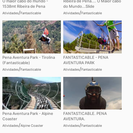
O maior cabo do mundo -
Ribeira de Pena.... O Maior cabo
1538mt Ribeira de Pena
do Mundo...Slide
/
/
Atividades
Fantasticable
Atividades
Fantasticable
Pena Aventura Park - Tirolina
FANTASTICABLE - PENA
(Fantasticable)
AVENTURA PARK
/
/
Atividades
Fantasticable
Atividades
Fantasticable
Pena Aventura Park - Alpine
FANTASTICABLE. PENA
Coaster
AVENTURA.
/
/
Atividades
Alpine Coaster
Atividades
Fantasticable