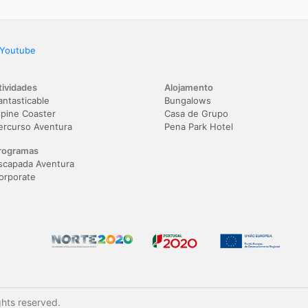
Youtube
tividades
Alojamento
antasticable
Bungalows
lpine Coaster
Casa de Grupo
ercurso Aventura
Pena Park Hotel
rogramas
scapada Aventura
orporate
ghts reserved.