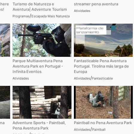
Where
Turismo de Natureza e
streamer pena aventura
s!
Aventura| Adventure Tourism
Atividades
/
Programas
Escapada Mais Natureza
Parque Multiaventura Pena
Fantasticable Pena Aventura
Aventura Park en Portugal -
Portugal. Tirolina más larga de
Infinita Eventos
Europa
/
Atividades
Atividades
Fantasticable
ena
Adventure Sports - Paintball,
Paintball no Pena Aventura Park
Pena Aventura Park
/
Atividades
Paintball